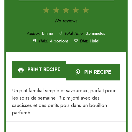
1
2
3
4
5
Star
Stars
Stars
Stars
Stars
No reviews
Author:
Emma
Total Time:
35 minutes
Yield:
4 portions
Diet:
Halal
PRINT RECIPE
PIN RECIPE
Un plat familial simple et savoureux, parfait pour
les soirs de semaine. Riz mijoté avec des
saucisses et des petits pois dans un bouillon
parfumé.