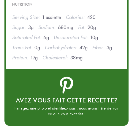
NUTRITION
Serving Size:
1 assiette
Calories:
420
Sugar:
3g
Sodium:
680mg
Fat:
20g
Saturated Fat:
6g
Unsaturated Fat:
10g
Trans Fat:
0g
Carbohydrates:
42g
Fiber:
3g
Protein:
17g
Cholesterol:
38mg
AVEZ-VOUS FAIT CETTE RECETTE?
Partagez une photo et identifiez-nous : nous avons hâte de voir
ce que vous avez fait !