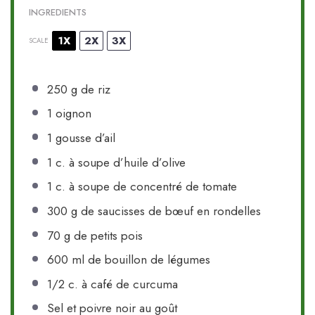
INGREDIENTS
1X
2X
3X
SCALE
250 g
de riz
1
oignon
1
gousse d’ail
1
c. à soupe d’huile d’olive
1
c. à soupe de concentré de tomate
300 g
de saucisses de bœuf en rondelles
70 g
de petits pois
600
ml de bouillon de légumes
1/2
c. à café de curcuma
Sel et poivre noir au goût