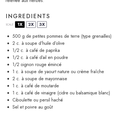
relevée aux herbes.
INGREDIENTS
1X
2X
3X
SCALE
500 g
de petites pommes de terre (type grenailles)
2
c. à soupe d’huile d’olive
1/2
c. à café de paprika
1/2
c. à café d’ail en poudre
1/2
oignon rouge émincé
1
c. à soupe de yaourt nature ou crème fraîche
2
c. à soupe de mayonnaise
1
c. à café de moutarde
1
c. à café de vinaigre (cidre ou balsamique blanc)
Ciboulette ou persil haché
Sel et poivre au goût