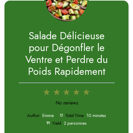
Salade Délicieuse
pour Dégonfler le
Ventre et Perdre du
Poids Rapidement
1
2
3
4
5
Star
Stars
Stars
Stars
Stars
No reviews
Author:
Emma
Total Time:
10 minutes
Yield:
2 personnes