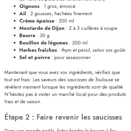
Oignons
: 1 gros, émincé
Ail
: 2 gousses, hachées finement
Crème épaisse
: 200 ml
Moutarde de Dijon
: 2 à 3 cuillères à soupe
Beurre
: 30 g
Bouillon de légumes
: 200 ml
Herbes fraîches
: thym et persil, selon vos goûts
Sel et poivre
: pour assaisonner
Maintenant que vous avez vos ingrédients, vérifiez que
tout est frais. Les saveurs des
saucisses de Toulouse
se
révèlent vraiment lorsque les ingrédients sont de qualité.
N’hésitez pas à visiter un marché local pour des produits
frais et de saison.
Étape 2 : Faire revenir les saucisses
Dans une grande poêle, faites fondre le beurre à feu