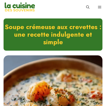
Skip
ME
to
content
Soupe crémeuse aux crevettes :
une recette indulgente et
simple