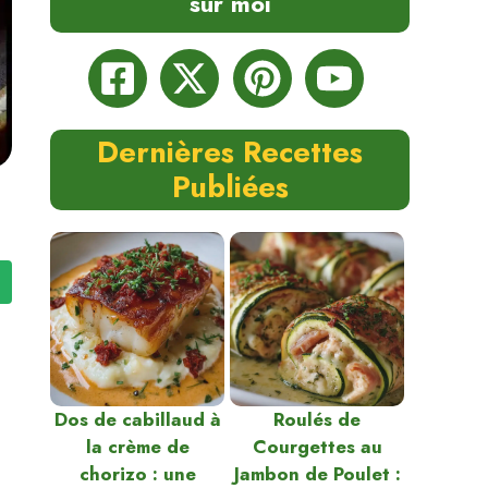
sur moi
Dernières Recettes
Publiées
Dos de cabillaud à
Roulés de
la crème de
Courgettes au
chorizo : une
Jambon de Poulet :