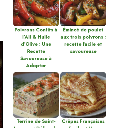
Poivrons Confits à
Émincé de poulet
l’Ail & Huile
aux trois poivrons :
d’Olive : Une
recette facile et
Recette
savoureuse
Savoureuse à
Adopter
Terrine de Saint-
Crêpes Françaises