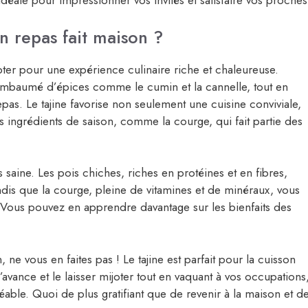
idéale pour impressionner vos invités et satisfaire vos proches
un repas fait maison ?
opter pour une expérience culinaire riche et chaleureuse.
 embaumé d’épices comme le cumin et la cannelle, tout en
repas. Le tajine favorise non seulement une cuisine conviviale,
es ingrédients de saison, comme la courge, qui fait partie des
ès saine. Les pois chiches, riches en protéines et en fibres,
ndis que la courge, pleine de vitamines et de minéraux, vous
Vous pouvez en apprendre davantage sur les bienfaits des
ne vous en faites pas ! Le tajine est parfait pour la cuisson
’avance et le laisser mijoter tout en vaquant à vos occupations
able. Quoi de plus gratifiant que de revenir à la maison et d