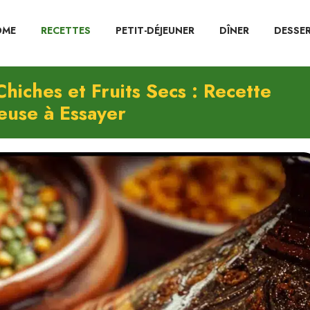
OME
RECETTES
PETIT-DÉJEUNER
DÎNER
DESSE
hiches et Fruits Secs : Recette
euse à Essayer