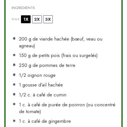
INGREDIENTS
1X
2X
3X
SCALE
200 g
de viande hachée (bœuf, veau ou
agneau)
150 g
de petits pois (frais ou surgelés)
250 g
de pommes de terre
1/2
oignon rouge
1
gousse d’ail hachée
1/2
c. à café de cumin
1
c. à café de purée de poivron (ou concentré
de tomate)
1
c. à café de gingembre