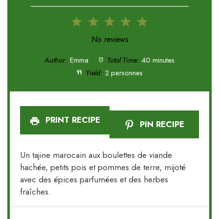
1
2
3
4
5
Star
Stars
Stars
Stars
Stars
No reviews
Author:
Emma
Total Time:
40 minutes
Yield:
2 personnes
PRINT RECIPE
PIN RECIPE
Un tajine marocain aux boulettes de viande
hachée, petits pois et pommes de terre, mijoté
avec des épices parfumées et des herbes
fraîches.