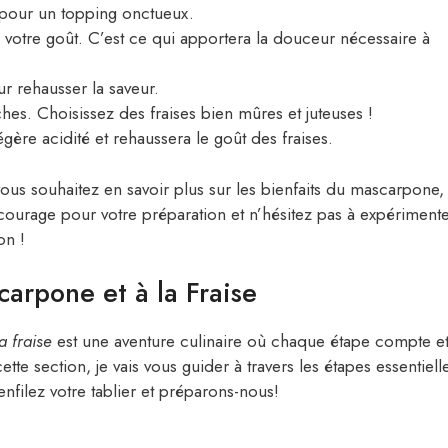
pour un topping onctueux.
n votre goût. C’est ce qui apportera la douceur nécessaire à
ur rehausser la saveur.
es. Choisissez des fraises bien mûres et juteuses !
égère acidité et rehaussera le goût des fraises.
 vous souhaitez en savoir plus sur les bienfaits du mascarpone,
courage pour votre préparation et n’hésitez pas à expériment
on !
carpone et à la Fraise
a fraise
est une aventure culinaire où chaque étape compte e
te section, je vais vous guider à travers les étapes essentiell
enfilez votre tablier et préparons-nous!