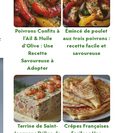
e
Poivrons Confits à
Émincé de poulet
l’Ail & Huile
aux trois poivrons :
z
d’Olive : Une
recette facile et
Recette
savoureuse
Savoureuse à
Adopter
Terrine de Saint-
Crêpes Françaises