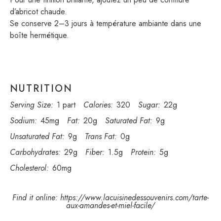
d’abricot chaude.
Se conserve 2–3 jours à température ambiante dans une
boîte hermétique.
NUTRITION
Serving Size:
1 part
Calories:
320
Sugar:
22g
Sodium:
45mg
Fat:
20g
Saturated Fat:
9g
Unsaturated Fat:
9g
Trans Fat:
0g
Carbohydrates:
29g
Fiber:
1.5g
Protein:
5g
Cholesterol:
60mg
Find it online
:
https://www.lacuisinedessouvenirs.com/tarte-
aux-amandes-et-miel-facile/