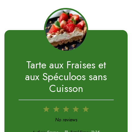
Tarte aux Fraises et
aux Spéculoos sans
Cuisson
1
2
3
4
5
Star
Stars
Stars
Stars
Stars
No reviews