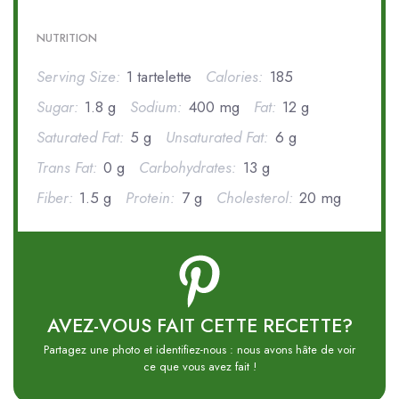
NUTRITION
Serving Size:
1 tartelette
Calories:
185
Sugar:
1.8 g
Sodium:
400 mg
Fat:
12 g
Saturated Fat:
5 g
Unsaturated Fat:
6 g
Trans Fat:
0 g
Carbohydrates:
13 g
Fiber:
1.5 g
Protein:
7 g
Cholesterol:
20 mg
AVEZ-VOUS FAIT CETTE RECETTE?
Partagez une photo et identifiez-nous : nous avons hâte de voir
ce que vous avez fait !