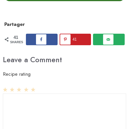
Partager
41
41
SHARES
Leave a Comment
Recipe rating
1
Comment
2
3
4
5
Star
Stars
Stars
Stars
Stars