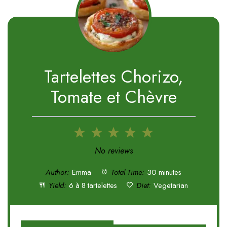
Tartelettes Chorizo,
Tomate et Chèvre
1
2
3
4
5
Star
Stars
Stars
Stars
Stars
No reviews
Author:
Emma
Total Time:
30 minutes
Yield:
6 à 8 tartelettes
Diet:
Vegetarian