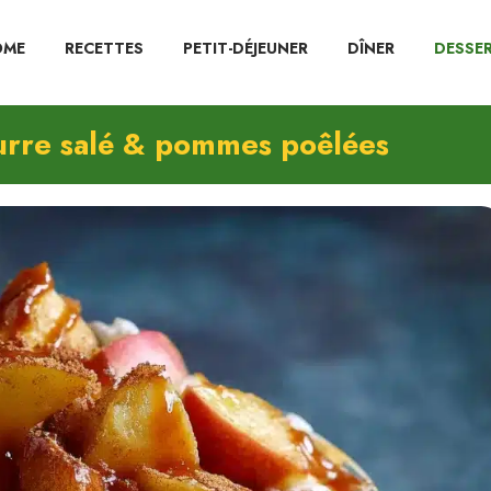
OME
RECETTES
PETIT-DÉJEUNER
DÎNER
DESSE
urre salé & pommes poêlées