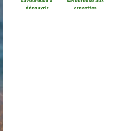
savoureuse à
savoureuse aux
découvrir
crevettes