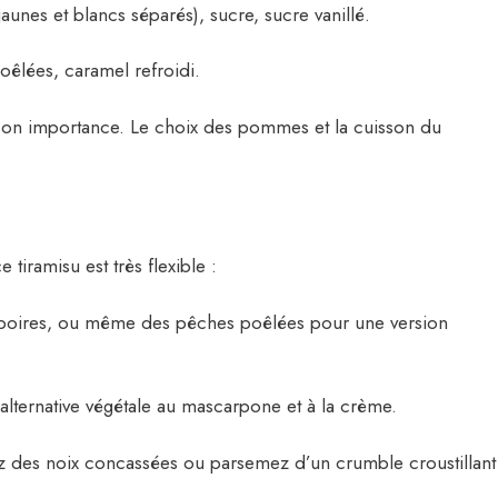
unes et blancs séparés), sucre, sucre vanillé.
oêlées, caramel refroidi.
son importance. Le choix des pommes et la cuisson du
iramisu est très flexible :
poires, ou même des pêches poêlées pour une version
lternative végétale au mascarpone et à la crème.
 des noix concassées ou parsemez d’un crumble croustillant