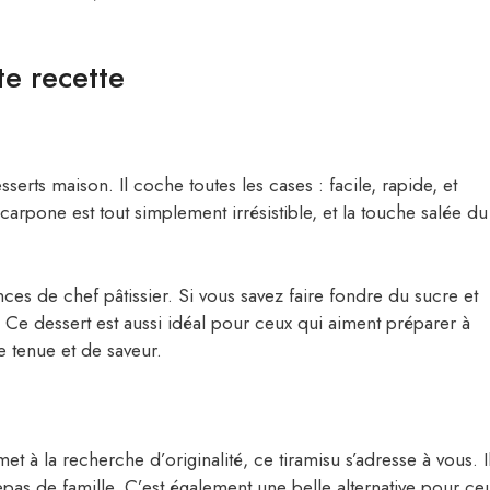
te recette
erts maison. Il coche toutes les cases : facile, rapide, et
arpone est tout simplement irrésistible, et la touche salée du
s de chef pâtissier. Si vous savez faire fondre du sucre et
Ce dessert est aussi idéal pour ceux qui aiment préparer à
e tenue et de saveur.
t à la recherche d’originalité, ce tiramisu s’adresse à vous. I
epas de famille. C’est également une belle alternative pour ce