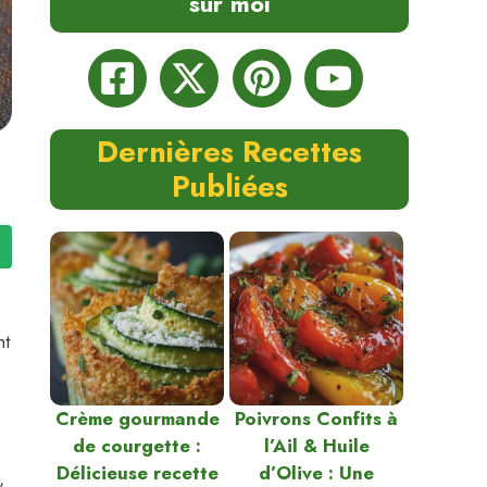
sur moi
Dernières Recettes
Publiées
nt
Crème gourmande
Poivrons Confits à
de courgette :
l’Ail & Huile
Délicieuse recette
d’Olive : Une
,