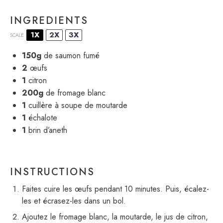
INGREDIENTS
1X
2X
3X
SCALE
150g
de saumon fumé
2
œufs
1
citron
200g
de fromage blanc
1
cuillère à soupe de moutarde
1
échalote
1
brin d’aneth
INSTRUCTIONS
Faites cuire les œufs pendant 10 minutes. Puis, écalez-
les et écrasez-les dans un bol.
Ajoutez le fromage blanc, la moutarde, le jus de citron,