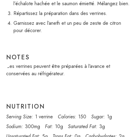
l’échalote hachée et le saumon émietté. Mélangez bien.
Répartissez la préparation dans des verrines.
Garnissez avec l’aneth et un peu de zeste de citron
pour décorer.
NOTES
Ces verrines peuvent être préparées à l’avance et
conservées au réfrigérateur.
NUTRITION
Serving Size:
1 verrine
Calories:
150
Sugar:
1g
Sodium:
300mg
Fat:
10g
Saturated Fat:
3g
Unsaturated Fat:
5g
Trans Fat:
0g
Carbohydrates:
2g