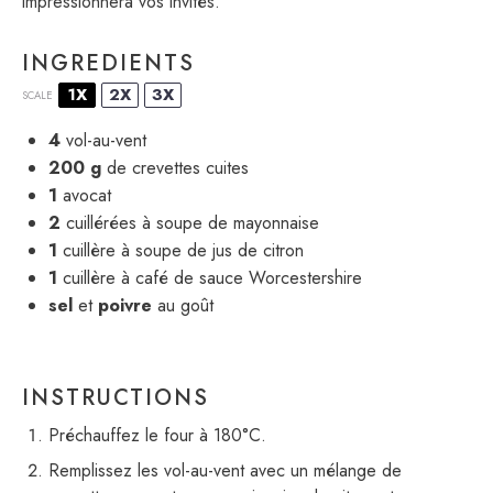
impressionnera vos invités.
INGREDIENTS
1X
2X
3X
SCALE
4
vol-au-vent
200 g
de crevettes cuites
1
avocat
2
cuillérées à soupe de mayonnaise
1
cuillère à soupe de jus de citron
1
cuillère à café de sauce Worcestershire
sel
et
poivre
au goût
INSTRUCTIONS
Préchauffez le four à 180°C.
Remplissez les vol-au-vent avec un mélange de