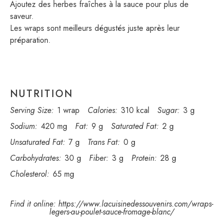
Ajoutez des herbes fraîches à la sauce pour plus de
saveur.
Les wraps sont meilleurs dégustés juste après leur
préparation.
NUTRITION
Serving Size:
1 wrap
Calories:
310 kcal
Sugar:
3 g
Sodium:
420 mg
Fat:
9 g
Saturated Fat:
2 g
Unsaturated Fat:
7 g
Trans Fat:
0 g
Carbohydrates:
30 g
Fiber:
3 g
Protein:
28 g
Cholesterol:
65 mg
Find it online
:
https://www.lacuisinedessouvenirs.com/wraps-
legers-au-poulet-sauce-fromage-blanc/