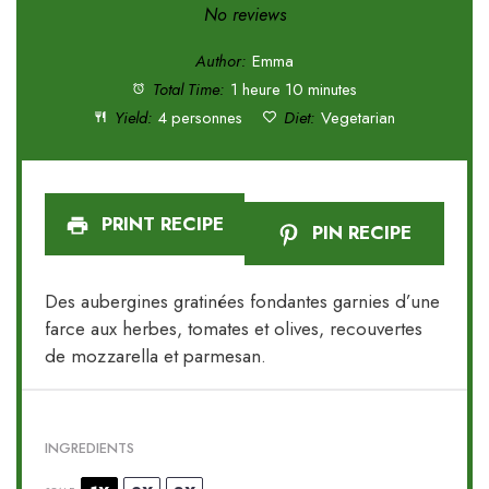
Star
Stars
Stars
Stars
Stars
No reviews
Author:
Emma
Total Time:
1 heure 10 minutes
Yield:
4 personnes
Diet:
Vegetarian
PRINT RECIPE
PIN RECIPE
Des aubergines gratinées fondantes garnies d’une
farce aux herbes, tomates et olives, recouvertes
de mozzarella et parmesan.
INGREDIENTS