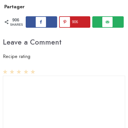
Partager
906
906
SHARES
Leave a Comment
Recipe rating
1
Comment
2
3
4
5
Star
Stars
Stars
Stars
Stars