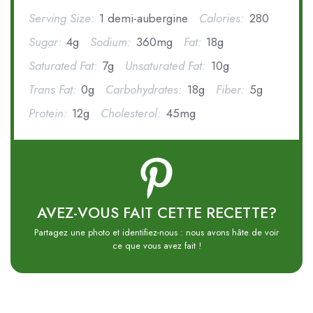
Serving Size:
1 demi-aubergine
Calories:
280
Sugar:
4g
Sodium:
360mg
Fat:
18g
Saturated Fat:
7g
Unsaturated Fat:
10g
Trans Fat:
0g
Carbohydrates:
18g
Fiber:
5g
Protein:
12g
Cholesterol:
45mg
AVEZ-VOUS FAIT CETTE RECETTE?
Partagez une photo et identifiez-nous : nous avons hâte de voir
ce que vous avez fait !