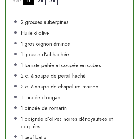
1X
2X
3X
SCALE
2
grosses aubergines
Huile d’olive
1
gros oignon émincé
1
gousse d’ail hachée
1
tomate pelée et coupée en cubes
2
c. à soupe de persil haché
2
c. à soupe de chapelure maison
1
pincée d’origan
1
pincée de romarin
1
poignée d’olives noires dénoyautées et
coupées
1
œuf battu