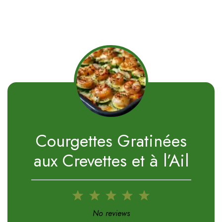
Courgettes Gratinées
aux Crevettes et à l’Ail
1
2
3
4
5
Star
Stars
Stars
Stars
Stars
No reviews