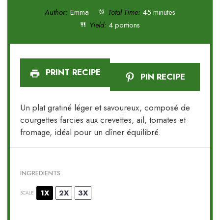
Author:
Emma
Total Time:
45 minutes
Yield:
4 portions
PRINT RECIPE
PIN RECIPE
Un plat gratiné léger et savoureux, composé de
courgettes farcies aux crevettes, ail, tomates et
fromage, idéal pour un dîner équilibré.
INGREDIENTS
1X
2X
3X
SCALE