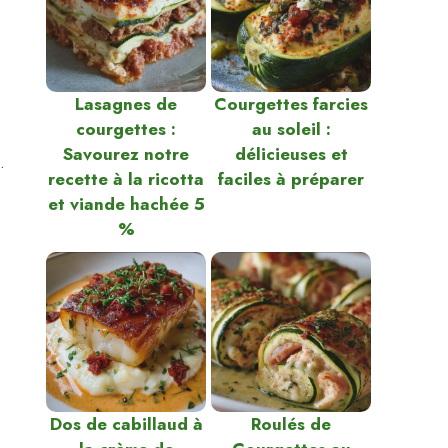
Lasagnes de
Courgettes farcies
courgettes :
au soleil :
Savourez notre
délicieuses et
.
recette à la ricotta
faciles à préparer
et viande hachée 5
%
Dos de cabillaud à
Roulés de