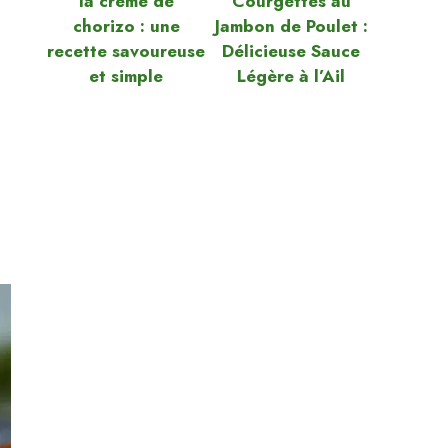
la crème de
Courgettes au
chorizo : une
Jambon de Poulet :
recette savoureuse
Délicieuse Sauce
et simple
Légère à l’Ail