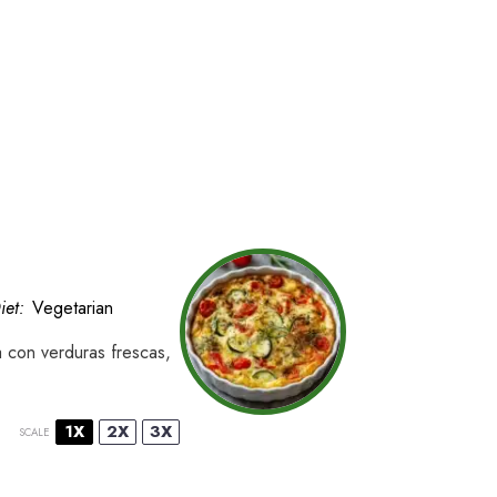
iet:
Vegetarian
a con verduras frescas,
1X
2X
3X
SCALE