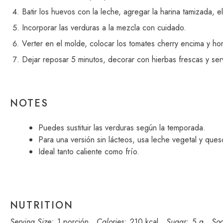
Batir los huevos con la leche, agregar la harina tamizada, e
Incorporar las verduras a la mezcla con cuidado.
Verter en el molde, colocar los tomates cherry encima y ho
Dejar reposar 5 minutos, decorar con hierbas frescas y serv
NOTES
Puedes sustituir las verduras según la temporada.
Para una versión sin lácteos, usa leche vegetal y que
Ideal tanto caliente como frío.
NUTRITION
Serving Size:
1 porción
Calories:
210 kcal
Sugar:
5 g
So