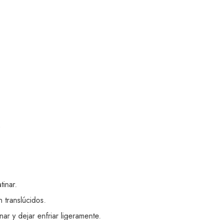
)
tinar.
n translúcidos.
nar y dejar enfriar ligeramente.