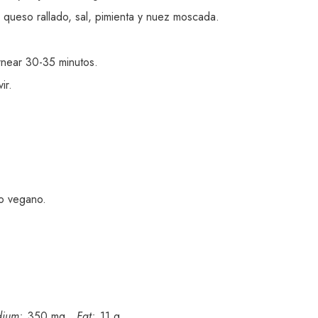
l queso rallado, sal, pimienta y nuez moscada.
rnear 30-35 minutos.
ir.
so vegano.
dium:
350 mg
Fat:
11 g