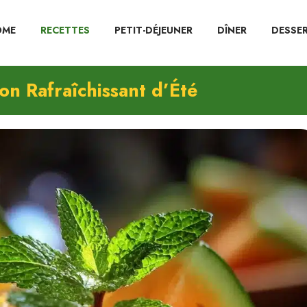
OME
RECETTES
PETIT-DÉJEUNER
DÎNER
DESSE
on Rafraîchissant d’Été