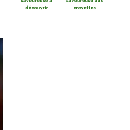
savoureuse à
savoureuse aux
découvrir
crevettes