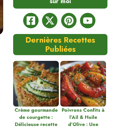
sur moi
Dernières Recettes
Publiées
Crème gourmande
Poivrons Confits à
de courgette :
l’Ail & Huile
Délicieuse recette
d’Olive : Une