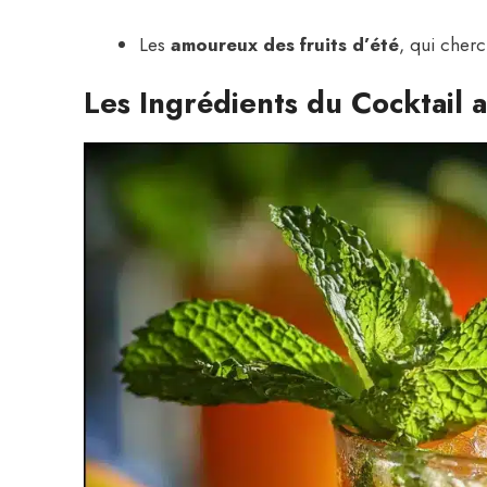
Les
amoureux des fruits d’été
, qui cher
Les Ingrédients du Cocktail 