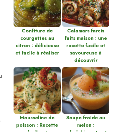
Confiture de
Calamars farcis
courgettes au
faits maison : une
citron : délicieuse
recette facile et
et facile à réaliser
savoureuse à
découvrir
t
Mousseline de
Soupe froide au
n
poisson : Recette
melon :