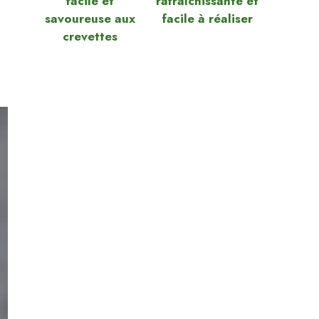
facile et
rafraîchissante et
savoureuse aux
facile à réaliser
crevettes