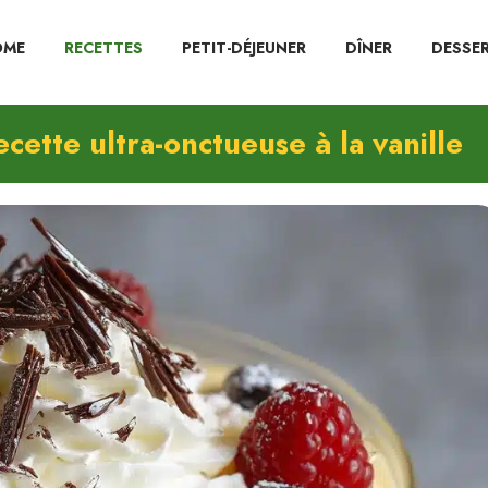
OME
RECETTES
PETIT-DÉJEUNER
DÎNER
DESSE
cette ultra-onctueuse à la vanille