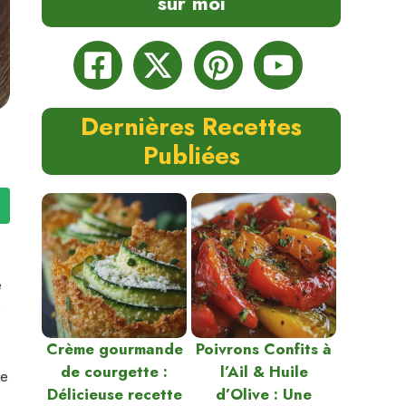
sur moi
Dernières Recettes
Publiées
e
e
Crème gourmande
Poivrons Confits à
de courgette :
l’Ail & Huile
ge
Délicieuse recette
d’Olive : Une