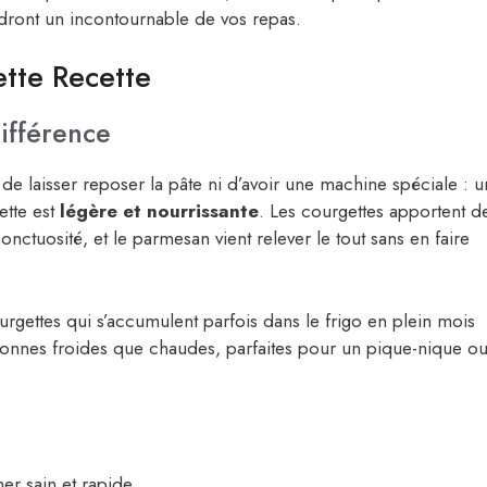
ront un incontournable de vos repas.
tte Recette
différence
 de laisser reposer la pâte ni d’avoir une machine spéciale : u
cette est
légère et nourrissante
. Les courgettes apportent d
onctuosité, et le parmesan vient relever le tout sans en faire
ourgettes qui s’accumulent parfois dans le frigo en plein mois
i bonnes froides que chaudes, parfaites pour un pique-nique o
er sain et rapide.