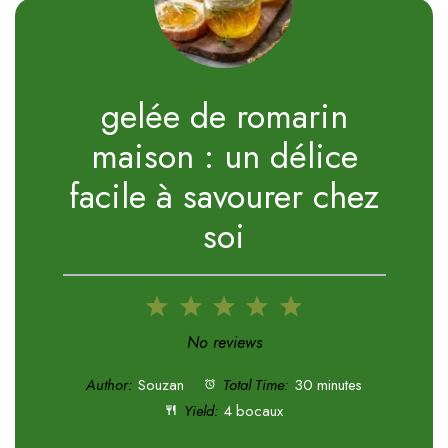
gelée de romarin
maison : un délice
facile à savourer chez
soi
1
2
3
4
5
Star
Stars
Stars
Stars
Stars
No reviews
Author:
Souzan
Total Time:
30 minutes
Yield:
4 bocaux