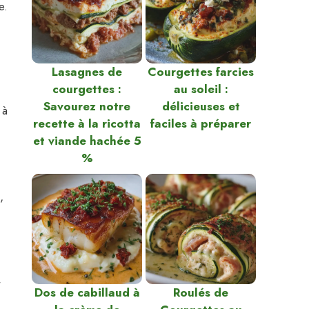
e.
Lasagnes de
Courgettes farcies
courgettes :
au soleil :
Savourez notre
délicieuses et
 à
recette à la ricotta
faciles à préparer
et viande hachée 5
%
,
Dos de cabillaud à
Roulés de