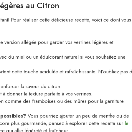
Légères au Citron
fant! Pour réaliser cette délicieuse recette, voici ce dont vous
 version allégée pour garder vos verrines légères et
vec du miel ou un édulcorant naturel si vous souhaitez une
tent cette touche acidulée et rafraîchissante. N’oubliez pas 
enforcer la saveur du citron.
 à donner la texture parfaite à vos verrines.
son comme des framboises ou des mûres pour la garniture.
 possibles?
Vous pourriez ajouter un peu de menthe ou de
ncore plus gourmande, pensez à explorer cette recette sur
le
ice qui allie légèreté et fraîcheur.