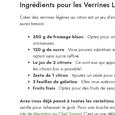
Ingrédients pour les Verrines 
Créer des
verrines légères au citron
est un jeu d’en
aurez besoin :
350 g de fromage blanc
: Optez pour une
onctueuses.
120 g de sucre
: Vous pouvez substituer a
option sans sucre raffiné.
Le jus de 2 citrons
: Ce sont eux qui appor
les choisir bio si possible!
Zeste de 1 citron
: Ajoutez un zeste pour r
3 feuilles de gélatine
: Elles vous aideront
Fruits frais
: Optez pour des fruits de sai
Avez-vous déjà pensé à toutes les variations
vanille pour rehausser le goût. Pour une touche e
site de Marmiton
ou
Chef Simon
! C’est un vrai dél