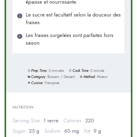
épaisse et nourrissante.
Le sucre est facultatif selon la douceur des
fraises.
Les fraises surgelées sont parfaites hors
saison.
Prep Time:
5 minutes
Cook Time:
0 minute
Category:
Boisson / Dessert
Method:
Mixeur
Cuisine:
Française
NUTRITION
Serving Size:
1 verre
Calories:
220
Sugar:
25 g
Sodium:
60 mg
Fat:
9 g