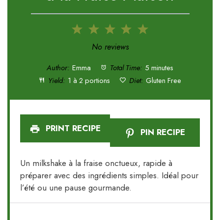
1
2
3
4
5
Star
Stars
Stars
Stars
Stars
No reviews
Author:
Emma
Total Time:
5 minutes
Yield:
1 à 2 portions
Diet:
Gluten Free
PRINT RECIPE
PIN RECIPE
Un milkshake à la fraise onctueux, rapide à
préparer avec des ingrédients simples. Idéal pour
l’été ou une pause gourmande.