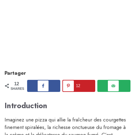
Partager
12
12
SHARES
Introduction
Imaginez une pizza qui allie la fraîcheur des courgettes
finement spiralées, la richesse onctueuse du fromage à
la crème et la délicatesse du saumon fumé. C’est