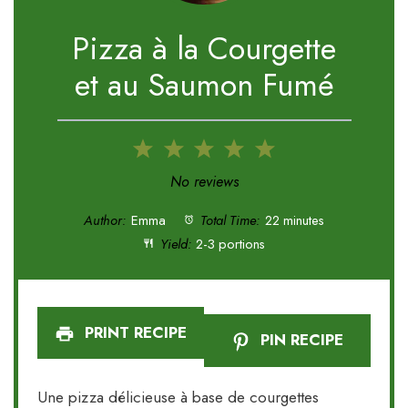
Pizza à la Courgette
et au Saumon Fumé
1
2
3
4
5
Star
Stars
Stars
Stars
Stars
No reviews
Author:
Emma
Total Time:
22 minutes
Yield:
2-3 portions
PRINT RECIPE
PIN RECIPE
Une pizza délicieuse à base de courgettes