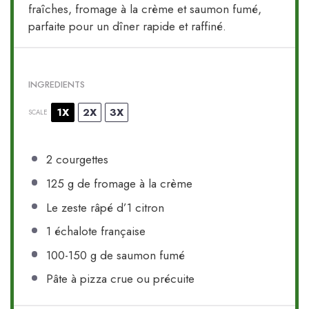
fraîches, fromage à la crème et saumon fumé,
parfaite pour un dîner rapide et raffiné.
INGREDIENTS
1X
2X
3X
SCALE
2
courgettes
125 g
de fromage à la crème
Le zeste râpé d’1 citron
1
échalote française
100
-
150
g de saumon fumé
Pâte à pizza crue ou précuite