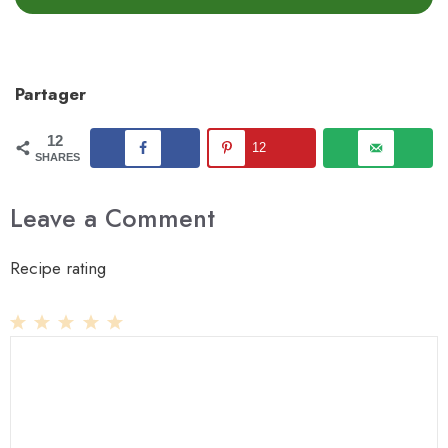
Partager
12
12
SHARES
Leave a Comment
Recipe rating
1
Comment
2
3
4
5
Star
Stars
Stars
Stars
Stars