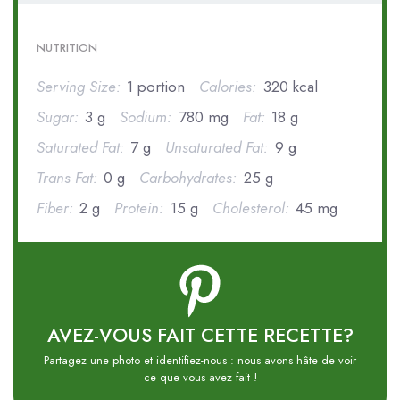
NUTRITION
Serving Size:
1 portion
Calories:
320 kcal
Sugar:
3 g
Sodium:
780 mg
Fat:
18 g
Saturated Fat:
7 g
Unsaturated Fat:
9 g
Trans Fat:
0 g
Carbohydrates:
25 g
Fiber:
2 g
Protein:
15 g
Cholesterol:
45 mg
AVEZ-VOUS FAIT CETTE RECETTE?
Partagez une photo et identifiez-nous : nous avons hâte de voir
ce que vous avez fait !