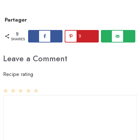
Partager
9
9
SHARES
Leave a Comment
Recipe rating
1
Comment
2
3
4
5
Star
Stars
Stars
Stars
Stars