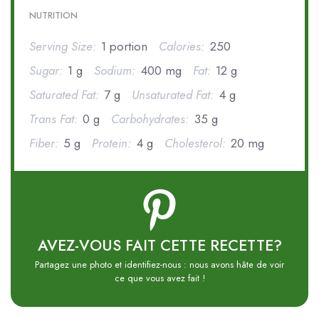
NUTRITION
Serving Size:
1 portion
Calories:
250
Sugar:
1 g
Sodium:
400 mg
Fat:
12 g
Saturated Fat:
7 g
Unsaturated Fat:
4 g
Trans Fat:
0 g
Carbohydrates:
35 g
Fiber:
5 g
Protein:
4 g
Cholesterol:
20 mg
AVEZ-VOUS FAIT CETTE RECETTE?
Partagez une photo et identifiez-nous : nous avons hâte de voir
ce que vous avez fait !