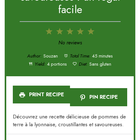
facile
1
2
3
4
5
Star
Stars
Stars
Stars
Stars
No reviews
Author:
Souzan
Total Time:
45 minutes
Yield:
4 portions
Diet:
Sans gluten
PRINT RECIPE
PIN RECIPE
Découvrez une recette délicieuse de pommes de
terre à la lyonnaise, croustillantes et savoureuses.