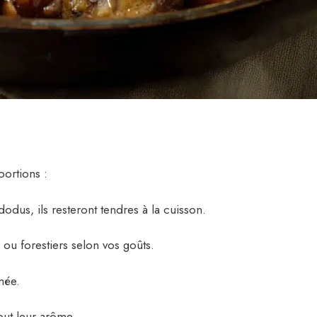
portions :
odus, ils resteront tendres à la cuisson.
ou forestiers selon vos goûts.
mée.
out leur arôme.