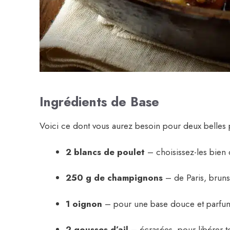
Ingrédients de Base
Voici ce dont vous aurez besoin pour deux belles 
2 blancs de poulet
– choisissez-les bien d
250 g de champignons
– de Paris, bruns 
1 oignon
– pour une base douce et parfu
2 gousses d’ail
– écrasées, pour libérer t