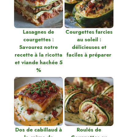
Lasagnes de
Courgettes farcies
courgettes :
au soleil :
Savourez notre
délicieuses et
recette à la ricotta
faciles à préparer
et viande hachée 5
%
Dos de cabillaud à
Roulés de