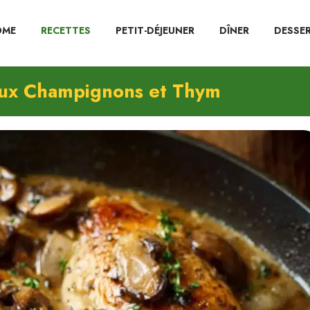
OME
RECETTES
PETIT-DÉJEUNER
DÎNER
DESSE
aux Champignons et Thym