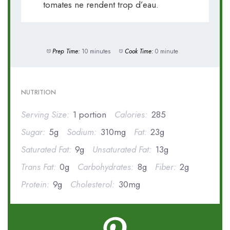
tomates ne rendent trop d’eau.
Prep Time:
10 minutes
Cook Time:
0 minute
NUTRITION
Serving Size:
1 portion
Calories:
285
Sugar:
5g
Sodium:
310mg
Fat:
23g
Saturated Fat:
9g
Unsaturated Fat:
13g
Trans Fat:
0g
Carbohydrates:
8g
Fiber:
2g
Protein:
9g
Cholesterol:
30mg