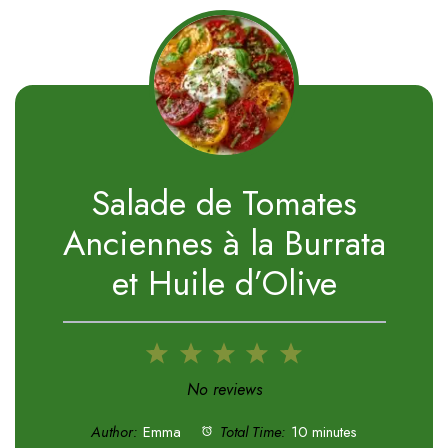
Salade de Tomates
Anciennes à la Burrata
et Huile d’Olive
1
2
3
4
5
Star
Stars
Stars
Stars
Stars
No reviews
Author:
Emma
Total Time:
10 minutes