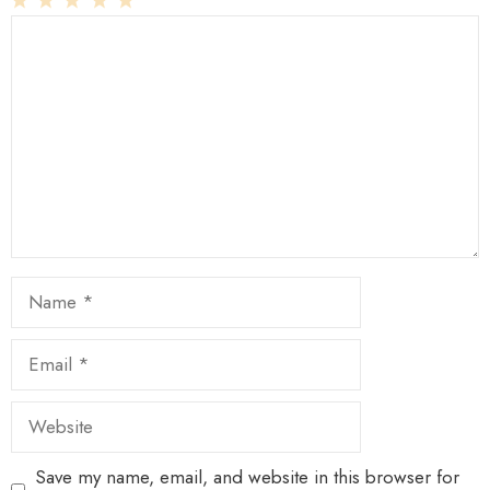
1
Comment
2
3
4
5
Star
Stars
Stars
Stars
Stars
Name
Email
Website
Save my name, email, and website in this browser for