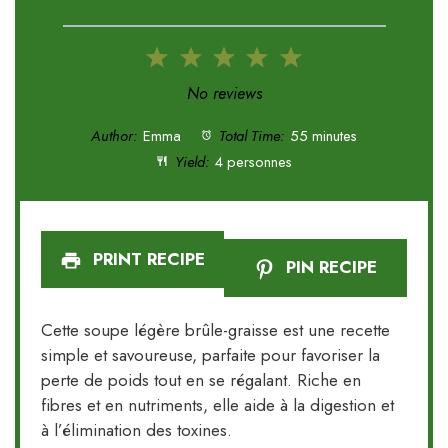
1
2
3
4
5
Star
Stars
Stars
Stars
Stars
No reviews
Author:
Emma
Total Time:
55 minutes
Yield:
4 personnes
PRINT RECIPE
PIN RECIPE
Cette soupe légère brûle-graisse est une recette
simple et savoureuse, parfaite pour favoriser la
perte de poids tout en se régalant. Riche en
fibres et en nutriments, elle aide à la digestion et
à l’élimination des toxines.