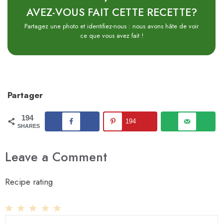
AVEZ-VOUS FAIT CETTE RECETTE?
Partagez une photo et identifiez-nous : nous avons hâte de voir
ce que vous avez fait !
Partager
194
194
SHARES
Leave a Comment
Recipe rating
1
Comment
2
3
4
5