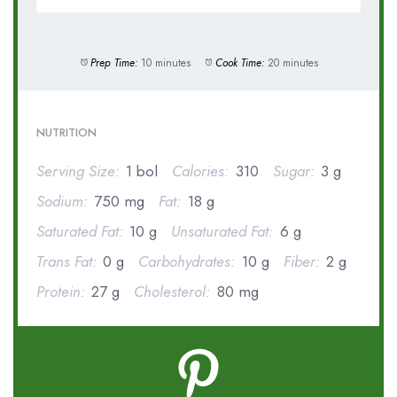
Prep Time:
10 minutes
Cook Time:
20 minutes
NUTRITION
Serving Size:
1 bol
Calories:
310
Sugar:
3 g
Sodium:
750 mg
Fat:
18 g
Saturated Fat:
10 g
Unsaturated Fat:
6 g
Trans Fat:
0 g
Carbohydrates:
10 g
Fiber:
2 g
Protein:
27 g
Cholesterol:
80 mg