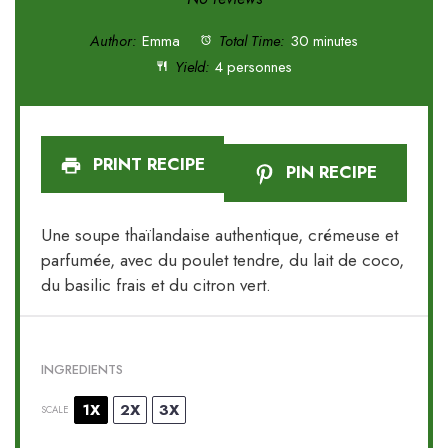
Author:
Emma
Total Time:
30 minutes
Yield:
4 personnes
PRINT RECIPE
PIN RECIPE
Une soupe thaïlandaise authentique, crémeuse et
parfumée, avec du poulet tendre, du lait de coco,
du basilic frais et du citron vert.
INGREDIENTS
1X
2X
3X
SCALE