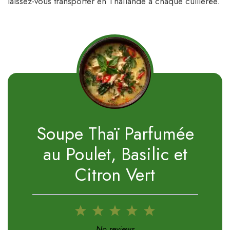
laissez-vous transporter en Thaïlande à chaque cuillerée.
Soupe Thaï Parfumée
au Poulet, Basilic et
Citron Vert
1
2
3
4
5
Star
Stars
Stars
Stars
Stars
No reviews