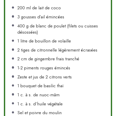
200
ml de lait de coco
3
gousses d’ail émincées
400 g
de blanc de poulet (filets ou cuisses
désossées)
1
litre de bouillon de volaille
2
tiges de citronnelle légèrement écrasées
2
cm de gingembre frais tranché
1
-
2
piments rouges émincés
Zeste et jus de 2 citrons verts
1
bouquet de basilic thaï
1
c. à s. de nuoc-mâm
1
c. à s. d’huile végétale
Sel et poivre du moulin