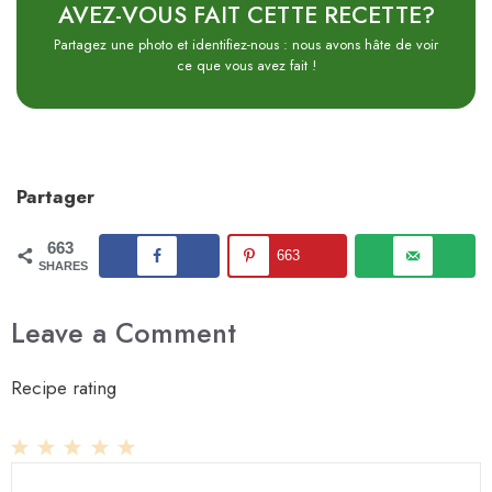
AVEZ-VOUS FAIT CETTE RECETTE?
Partagez une photo et identifiez-nous : nous avons hâte de voir
ce que vous avez fait !
Partager
663
663
SHARES
Leave a Comment
Recipe rating
1
Comment
2
3
4
5