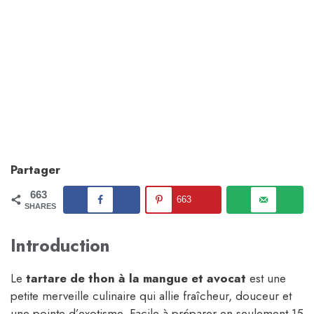
Partager
663
663
SHARES
Introduction
Le
tartare de thon à la mangue et avocat
est une
petite merveille culinaire qui allie fraîcheur, douceur et
une pointe d’exotisme. Facile à préparer en seulement 15