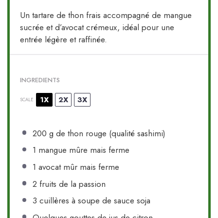
Un tartare de thon frais accompagné de mangue
sucrée et d’avocat crémeux, idéal pour une
entrée légère et raffinée.
INGREDIENTS
1X
2X
3X
SCALE
200 g
de thon rouge (qualité sashimi)
1
mangue mûre mais ferme
1
avocat mûr mais ferme
2
fruits de la passion
3
cuillères à soupe de sauce soja
Quelques gouttes de jus de citron