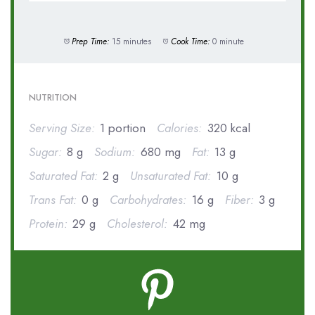
Prep Time:
15 minutes
Cook Time:
0 minute
NUTRITION
Serving Size:
1 portion
Calories:
320 kcal
Sugar:
8 g
Sodium:
680 mg
Fat:
13 g
Saturated Fat:
2 g
Unsaturated Fat:
10 g
Trans Fat:
0 g
Carbohydrates:
16 g
Fiber:
3 g
Protein:
29 g
Cholesterol:
42 mg