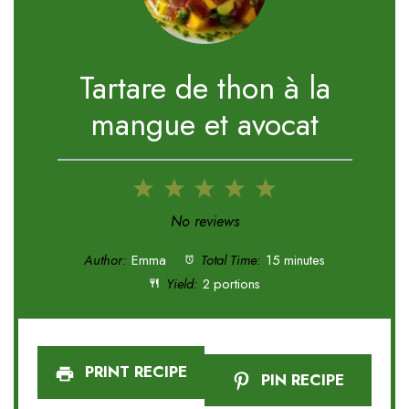
Tartare de thon à la
mangue et avocat
1
2
3
4
5
Star
Stars
Stars
Stars
Stars
No reviews
Author:
Emma
Total Time:
15 minutes
Yield:
2 portions
PRINT RECIPE
PIN RECIPE