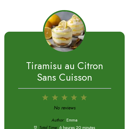
Tiramisu au Citron
Sans Cuisson
1
2
3
4
5
Star
Stars
Stars
Stars
Stars
No reviews
Author:
Emma
Total Time:
6 heures 20 minutes