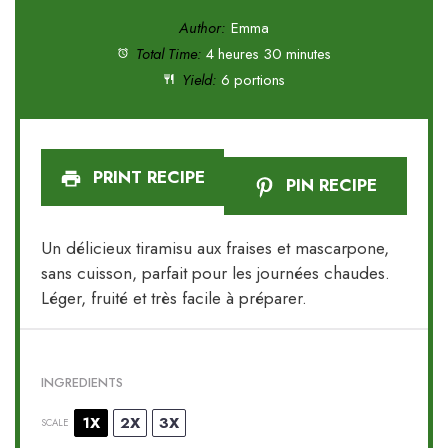
Author:
Emma
Total Time:
4 heures 30 minutes
Yield:
6 portions
PRINT RECIPE
PIN RECIPE
Un délicieux tiramisu aux fraises et mascarpone,
sans cuisson, parfait pour les journées chaudes.
Léger, fruité et très facile à préparer.
INGREDIENTS
1X
2X
3X
SCALE