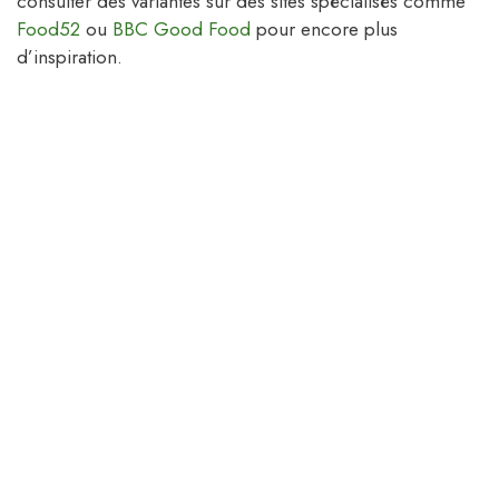
consulter des variantes sur des sites spécialisés comme
Food52
ou
BBC Good Food
pour encore plus
d’inspiration.