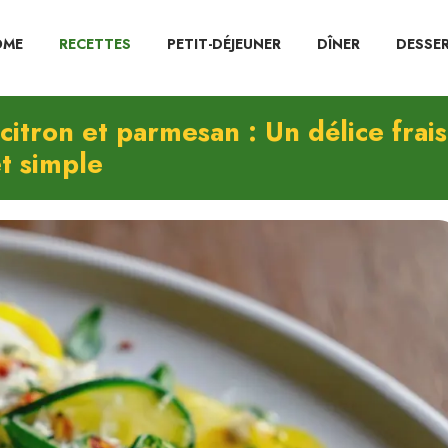
OME
RECETTES
PETIT-DÉJEUNER
DÎNER
DESSE
itron et parmesan : Un délice frais
t simple