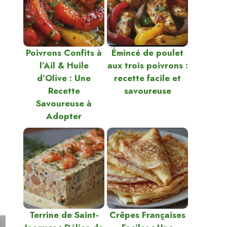
Poivrons Confits à
Émincé de poulet
l’Ail & Huile
aux trois poivrons :
d’Olive : Une
recette facile et
Recette
savoureuse
Savoureuse à
Adopter
Terrine de Saint-
Crêpes Françaises