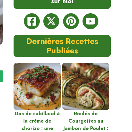
sur moi
Dernières Recettes
Publiées
Dos de cabillaud à
Roulés de
la crème de
Courgettes au
chorizo : une
Jambon de Poulet :