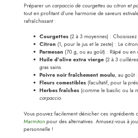
Préparer un
carpaccio de courgettes au citron et 
tout en profitant d’une harmonie de saveurs estivales
rafraîchissant :
Courgettes
(2 à 3 moyennes) : Choisissez 
Citron
(1, pour le jus et le zeste) : Le citr
Parmesan
(70 g, ou au goût) : Râpé ou en c
Huile d’olive extra vierge
(2 à 3 cuillèr
gras sains.
Poivre noir fraîchement moulu
, au goût 
Fleurs comestibles
(facultatif, pour la prés
Herbes fraîches
(comme le basilic ou la m
carpaccio
.
Vous pouvez facilement dénicher ces ingrédients
Marmiton
pour des alternatives. Amusez-vous à jo
personnelle !